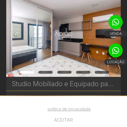
VENDA
LOCAÇÃO
Studio Mobiliado e Equipado para Alugar no Batel - 22,95 m² - Edifício BF2211 | Ref 692
Utilizamos cookies para melhorar sua
experiência. Ao continuar, você concorda com
1 Dorms
22.95 m²
nossa
política de privacidade
.
ACEITAR
VEJA MAIS
R$ 2.400,00