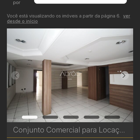
por
Menor Valor
Você está visualizando os imóveis a partir da página 6.
ver
Maior Valor
desde o início
Menor Área
Maior Área
Recentes
Conjunto Comercial para Locação no Centro de Curitiba - Rua Ébano Pereira - 213 m² | Ref. 1823