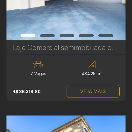
Laje Comercial semimobiliada com 484 m² no Alto da Glória – Localização Estratégica e Infraestrutura Premium | Ref 644
7 Vagas
484.25 m²
VEJA MAIS
R$ 36.318,80