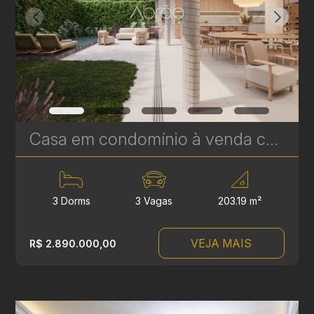
Casa em condomínio à venda com 3 suítes em Campina do Siqueira - 302,69 m² privativos - Casa Áurea | Ref. 1780
3 Dorms
3 Vagas
203.19 m²
VEJA MAIS
R$ 2.890.000,00