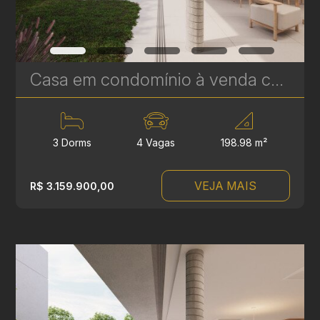
Casa em condomínio à venda com 3 suítes em Campina do Siqueira - 312,44 m² - Casa Áurea | Ref. 1770
3 Dorms
4 Vagas
198.98 m²
VEJA MAIS
R$ 3.159.900,00