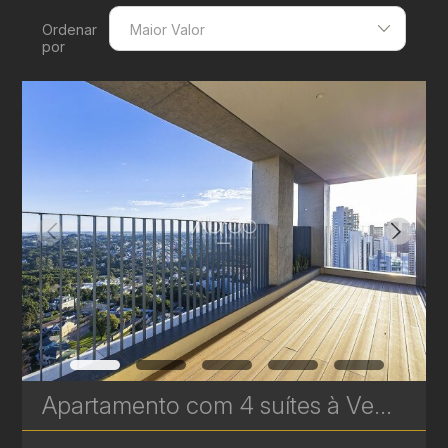
Ordenar
Maior Valor
por
Menor Valor
Maior Valor
Menor Área
Maior Área
Recentes
Apartamento com 4 suítes à Venda no AGE360 - Ecoville - 406 m² - Alto Padrão | Ref. 1816