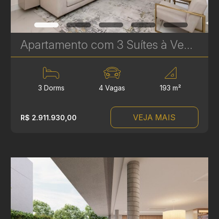
Apartamento com 3 Suítes à Venda no LandHaus Plaenge – 193 m² no Ecoville | Ref. 615
3 Dorms
4 Vagas
193 m²
VEJA MAIS
R$ 2.911.930,00