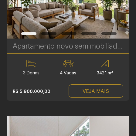
Apartamento novo semimobiliado com 3 suítes no Ecoville - Seventy Upper Mansion - 342 m² | Ref. 452
3 Dorms
4 Vagas
342.1 m²
VEJA MAIS
R$ 5.900.000,00