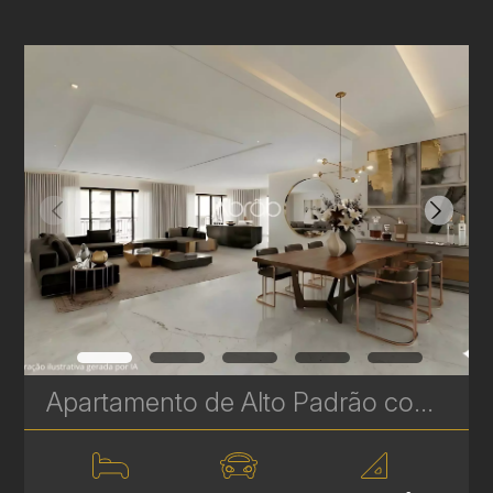
Apartamento de Alto Padrão com 3 Suítes à venda no Ecoville - 368 m² - Vista Definitiva para o Parque Barigui | Ref. 685