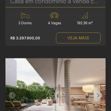
Casa em condomínio à venda com 3 suítes em Campina do Siqueira - 306,84 m² privativos - Casa Áurea | Ref. 1779
3 Dorms
4 Vagas
192.36 m²
VEJA MAIS
R$ 3.297.900,00