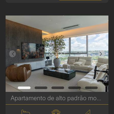
Apartamento de alto padrão mobiliado e decorado com 3 quartos (suítes) e vista para o Parque Barigui – Ecoville, Curitiba - 245 m² | Ref 425