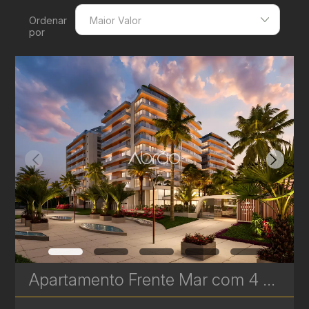
Ordenar
Maior Valor
por
Menor Valor
Maior Valor
Menor Área
Maior Área
Recentes
Apartamento Frente Mar com 4 Suítes à Venda no Brava Beach Reserva - 350 m² - Praia Brava – Itajaí | Ref. 1734