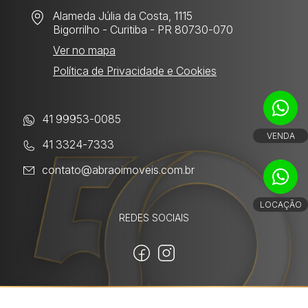
Alameda Júlia da Costa, 1115
Bigorrilho
- Curitiba - PR 80730-070
Ver no mapa
Política de Privacidade e Cookies
41 99953-0085
VENDA
41 3324-7333
contato@abraoimoveis.com.br
LOCAÇÃO
REDES SOCIAIS
Utilizamos cookies para melhorar sua
experiência. Ao continuar, você concorda com
Powered by: