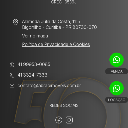
CRECI: 0539J
Alameda Júlia da Costa, 1115
Bigorrilho
- Curitiba - PR 80730-070
Ver no mapa
Política de Privacidade e Cookies
41 99953-0085
VENDA
41 3324-7333
contato@abraoimoveis.com.br
LOCAÇÃO
REDES SOCIAIS