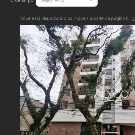
Ordenar por
Maior Valor
Menor Valor
Você está visualizando os imóveis a partir da página 6.
v
Maior Valor
Menor Área
Maior Área
Recentes