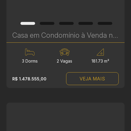
Casa em Condomínio à Venda no Boa Vista – 3 Suítes, Terraço Gourmet e Spa | Residencial Villa Milano | Ref. 1741
3 Dorms
2 Vagas
181.73 m²
VEJA MAIS
R$ 1.478.555,00