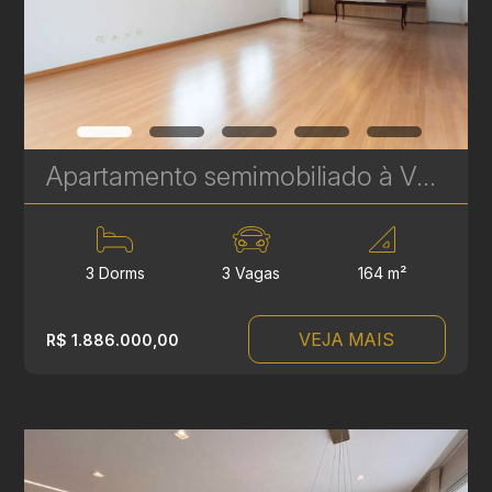
Apartamento semimobiliado à Venda no Bigorrilho – 164 m², 3 Suítes e 3 Vagas de Garagem | Ref. 584
3 Dorms
3 Vagas
164 m²
VEJA MAIS
R$ 1.886.000,00