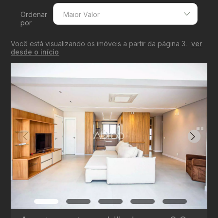
Ordenar
Maior Valor
por
Menor Valor
Você está visualizando os imóveis a partir da página 3.
ver
Maior Valor
desde o início
Menor Área
Maior Área
Recentes