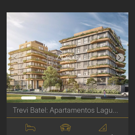
Trevi Batel: Apartamentos Laguna de Alto Padrão à venda no Batel - 4 Suítes - 260 m² | Ref. 1709