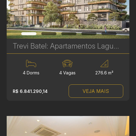
Trevi Batel: Apartamentos Laguna de Alto Padrão à venda no Batel - 4 Suítes - 276 m² | Ref. 1710
4 Dorms
4 Vagas
276.6 m²
VEJA MAIS
R$ 6.841.290,14