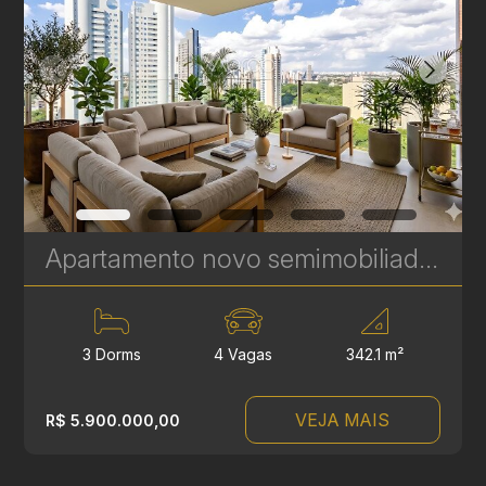
Apartamento novo semimobiliado com 3 suítes no Ecoville - Seventy Upper Mansion - 342 m² | Ref. 452
3 Dorms
4 Vagas
342.1 m²
VEJA MAIS
R$ 5.900.000,00