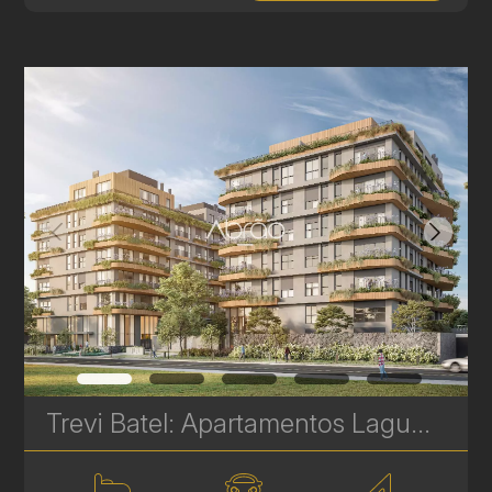
Trevi Batel: Apartamentos Laguna de Alto Padrão à venda no Batel - 4 Suítes - 276 m² | Ref. 1710