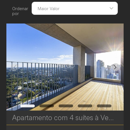
Ordenar
Maior Valor
por
Menor Valor
Maior Valor
Menor Área
Maior Área
Recentes
Apartamento com 4 suítes à Venda no AGE360 - Ecoville - 406 m² - Alto Padrão | Ref. 1816