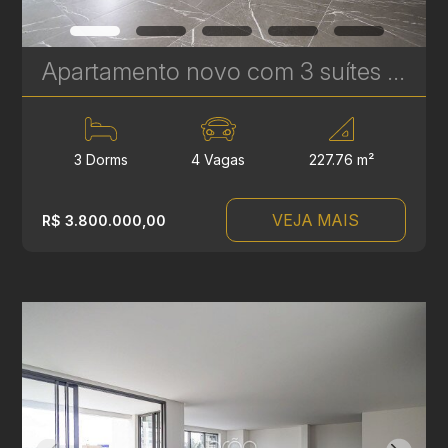
Apartamento novo com 3 suítes à venda no Ecoville em Curitiba - Signature - Plaenge | Ref. 1754
3 Dorms
4 Vagas
227.76 m²
VEJA MAIS
R$ 3.800.000,00