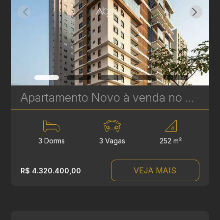
Apartamento Novo à venda no Cabral em Curitiba - Fifty - Plaenge | Ref. 604
3 Dorms
3 Vagas
252 m²
VEJA MAIS
R$ 4.320.400,00