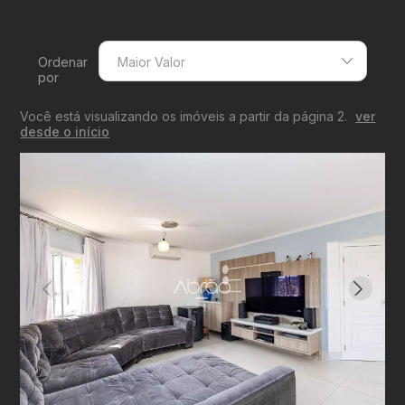
Ordenar
Maior Valor
por
Menor Valor
Você está visualizando os imóveis a partir da página 2.
ver
Maior Valor
desde o início
Menor Área
Maior Área
Recentes