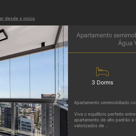
er desde o início
Apartamento semimobi
Água V
3 Dorms
Apartamento semimobiliado co
Viva o equilíbrio perfeito entr
apartamento de alto padrão à
valorizados de ...