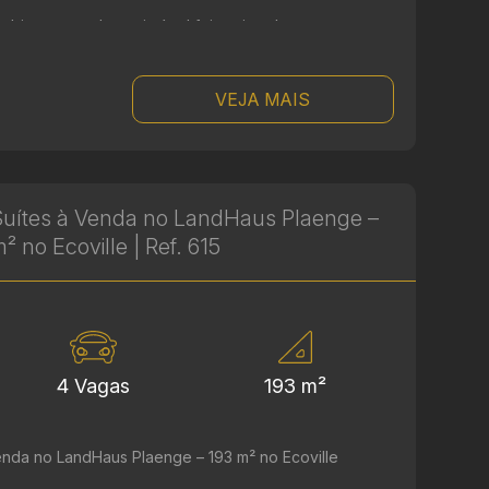
mbientes amplos, o imóvel foi projetado ...
VEJA MAIS
uítes à Venda no LandHaus Plaenge –
² no Ecoville | Ref. 615
4 Vagas
193 m²
enda no LandHaus Plaenge – 193 m² no Ecoville