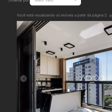
Ordenar por
Maior Valor
Menor Valor
Você está visualizando os imóveis a partir da página 3.
v
Maior Valor
Menor Área
Maior Área
Recentes