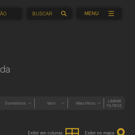
ÇÃO
MENU
nda
LIMPAR
Dormitórios
Valor
Mais filtros
FILTROS
Exibir em colunas
Exibir no mapa