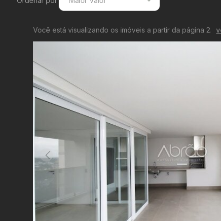
Ordenar por
Maior Valor
Menor Valor
Você está visualizando os imóveis a partir da página 2.
v
Maior Valor
Menor Área
Maior Área
Recentes