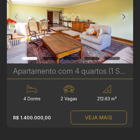
Apartamento com 4 quartos (1 Suíte) à Venda no Batel - 212 m² - Próximo à Praça da Espanha | Ref. 681
4 Dorms
2 Vagas
212.63 m²
VEJA MAIS
R$ 1.400.000,00