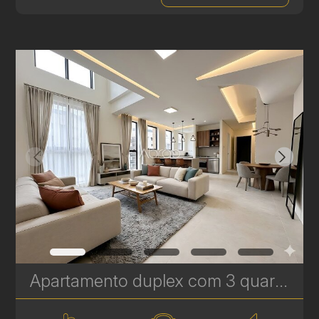
Apartamento duplex com 3 quartos à venda no Bigorrilho – 134m² – Brooklyn | Ref 622