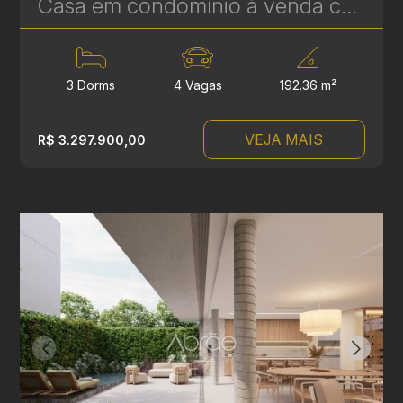
Casa em condomínio à venda com 3 suítes em Campina do Siqueira - 306,84 m² privativos - Casa Áurea | Ref. 1779
3 Dorms
4 Vagas
192.36 m²
VEJA MAIS
R$ 3.297.900,00