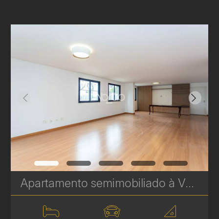
Apartamento semimobiliado à Venda no Bigorrilho – 164 m², 3 Suítes e 3 Vagas de Garagem | Ref. 584