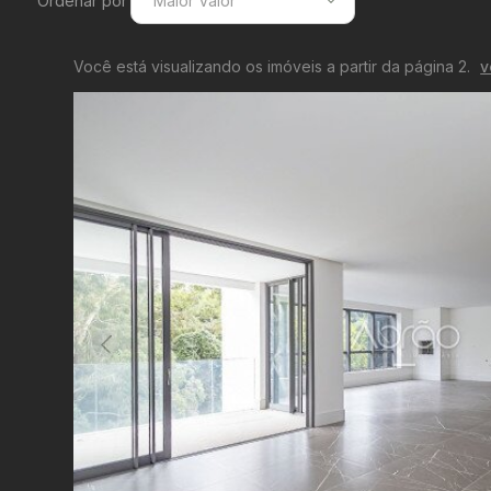
Ordenar por
Maior Valor
Menor Valor
Você está visualizando os imóveis a partir da página 2.
v
Maior Valor
Menor Área
Maior Área
Recentes