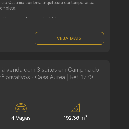
ifício Casamia combina arquitetura contemporânea,
completa.
bientes amplos, o imóvel foi ...
VEJA MAIS
 à venda com 3 suítes em Campina do
² privativos - Casa Áurea | Ref. 1779
4 Vagas
192.36 m²