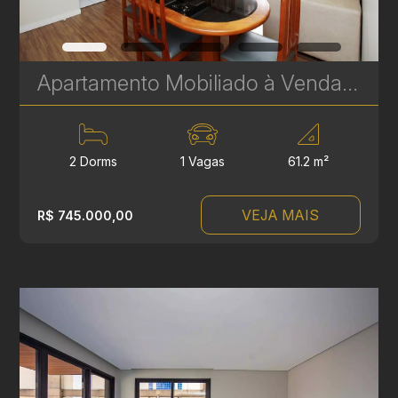
Apartamento Mobiliado à Venda no Batel - 2 Quartos, 61 m² e 1 Vaga – Localização Privilegiada | Ref 1753
2 Dorms
1 Vagas
61.2 m²
VEJA MAIS
R$ 745.000,00