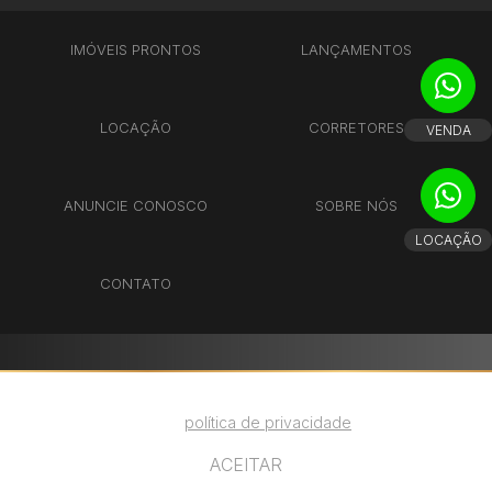
IMÓVEIS PRONTOS
LANÇAMENTOS
LOCAÇÃO
CORRETORES
VENDA
ANUNCIE CONOSCO
SOBRE NÓS
LOCAÇÃO
CONTATO
Utilizamos cookies para melhorar sua
experiência. Ao continuar, você concorda com
nossa
política de privacidade
.
ACEITAR