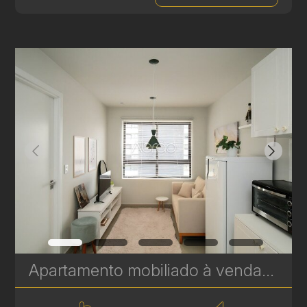
Apartamento mobiliado à venda com 1 quarto no Batel, Curitiba - 27 m² - MUV Residence | Ref. 1815