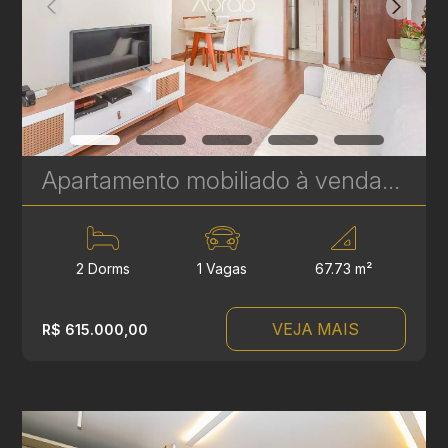
Apartamento mobiliado à venda com 2 quartos, sendo 1 suíte, no Cabral - 67 m² - Edifício Enrico I | Ref. 255
2 Dorms
1 Vagas
67.73 m²
VEJA MAIS
R$ 615.000,00