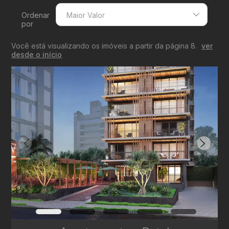
Ordenar
Maior Valor
por
Menor Valor
Você está visualizando os imóveis a partir da página 8.
ver
Maior Valor
desde o início
Menor Área
Maior Área
Recentes