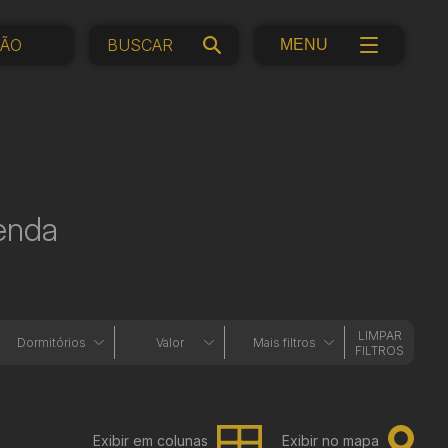
ÇÃO
MENU
venda
LIMPAR
Dormitórios
Valor
Mais filtros
FILTROS
Exibir em colunas
Exibir no mapa