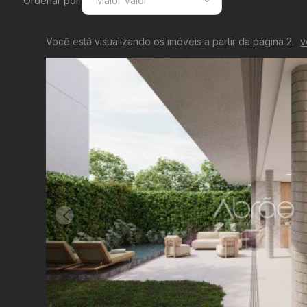
Ordenar por
Maior Valor
Menor Valor
Você está visualizando os imóveis a partir da página 2.
v
Maior Valor
Menor Área
Maior Área
Recentes