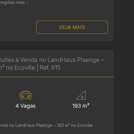
egiões mais ...
VEJA MAIS
uítes à Venda no LandHaus Plaenge –
² no Ecoville | Ref. 615
4 Vagas
193 m²
enda no LandHaus Plaenge – 193 m² no Ecoville