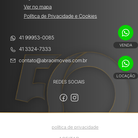
Ver no mapa
Política de Privacidade e Cookies
41 99953-0085
VENDA
41 3324-7333
contato@abraoimoveis.com.br
LOCAÇÃO
REDES SOCIAIS
Utilizamos cookies para melhorar sua
experiência. Ao continuar, você concorda com
Powered by:
nossa
política de privacidade
.