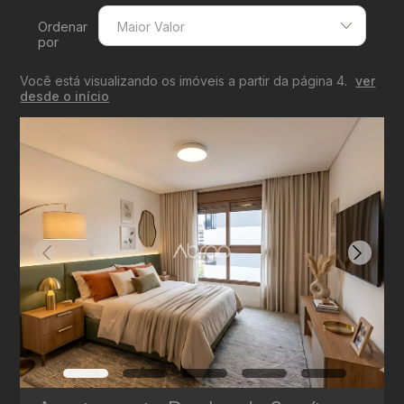
Ordenar
Maior Valor
por
Menor Valor
Você está visualizando os imóveis a partir da página 4.
ver
Maior Valor
desde o início
Menor Área
Maior Área
Recentes