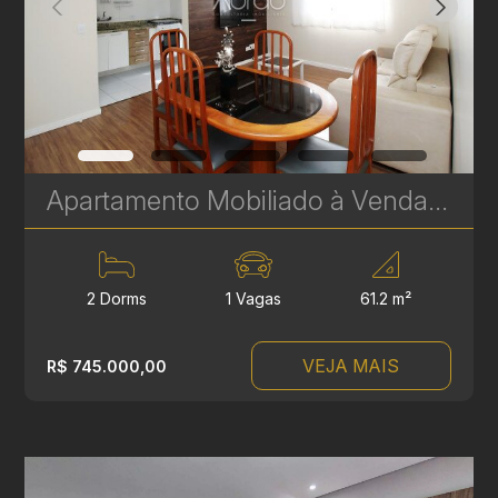
Apartamento Mobiliado à Venda no Batel - 2 Quartos, 61 m² e 1 Vaga – Localização Privilegiada | Ref 1753
2 Dorms
1 Vagas
61.2 m²
VEJA MAIS
R$ 745.000,00