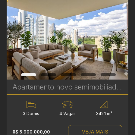
Apartamento novo semimobiliado com 3 suítes no Ecoville - Seventy Upper Mansion - 342 m² | Ref. 452
3 Dorms
4 Vagas
342.1 m²
VEJA MAIS
R$ 5.900.000,00