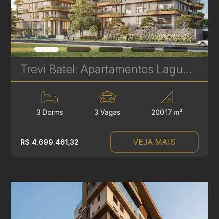
Trevi Batel: Apartamentos Laguna de Alto Padrão à venda no Batel - 3 Suítes - 200 m² | Ref. 1708
3 Dorms
3 Vagas
200.17 m²
VEJA MAIS
R$ 4.699.461,32