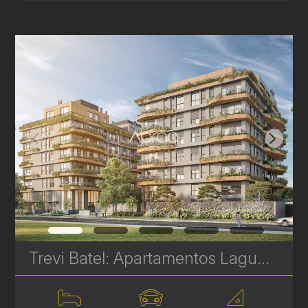
Trevi Batel: Apartamentos Laguna de Alto Padrão à venda no Batel - 3 Suítes - 200 m² | Ref. 1708