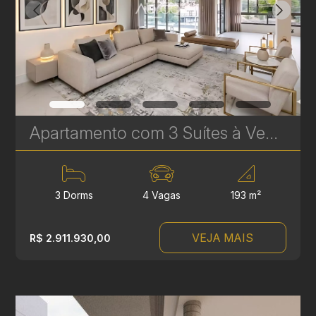
Apartamento com 3 Suítes à Venda no LandHaus Plaenge – 193 m² no Ecoville | Ref. 615
3 Dorms
4 Vagas
193 m²
VEJA MAIS
R$ 2.911.930,00