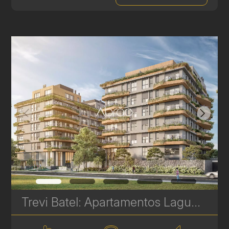
Trevi Batel: Apartamentos Laguna de Alto Padrão à venda no Batel - 4 Suítes - 260 m² | Ref. 1709