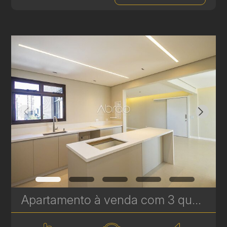
Apartamento à venda com 3 quartos sendo 1 suíte no Ecoville- 161,07 m² - Ecoville Tower | Ref. 1788