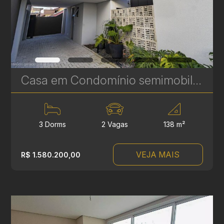
Casa em Condomínio semimobiliada à venda no Guabirotuba - 138 m² - 3 Suítes - Próximo ao Jardim Botânico | Ref. 1827
3 Dorms
2 Vagas
138 m²
VEJA MAIS
R$ 1.580.200,00