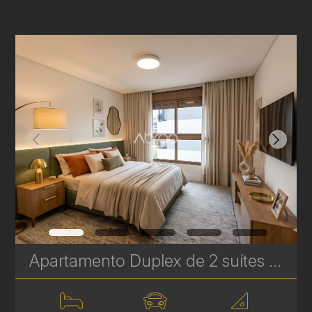
Apartamento Duplex de 2 suítes à Venda no Batel – Mainz Gutemberg - 94 m² | Ref. 626