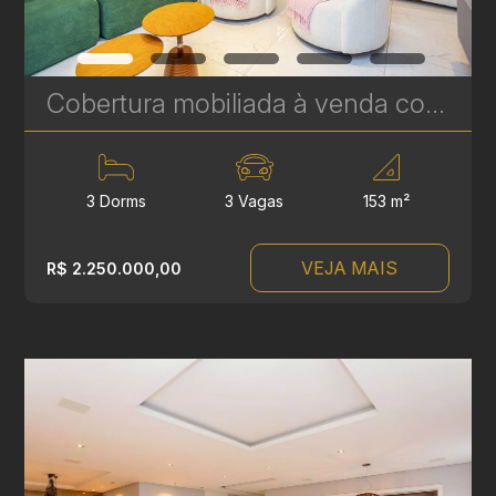
Cobertura mobiliada à venda com 3 suítes no Hugo Lange - 204 m² - Niob Graciosa | Ref. 1785
3 Dorms
3 Vagas
153 m²
VEJA MAIS
R$ 2.250.000,00