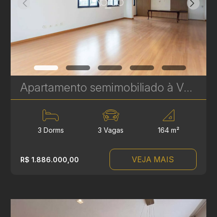
Apartamento semimobiliado à Venda no Bigorrilho – 164 m², 3 Suítes e 3 Vagas de Garagem | Ref. 584
3 Dorms
3 Vagas
164 m²
VEJA MAIS
R$ 1.886.000,00