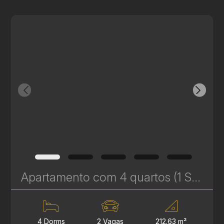
Apartamento com 4 quartos (1 Suíte) à Venda no Batel - 212 m² - Próximo à Praça da Espanha | Ref. 681
4 Dorms
2 Vagas
212.63 m²