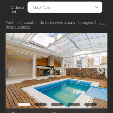
Ordenar
Maior Valor
por
Menor Valor
Você está visualizando os imóveis a partir da página 4.
ver
Maior Valor
desde o início
Menor Área
Maior Área
Recentes