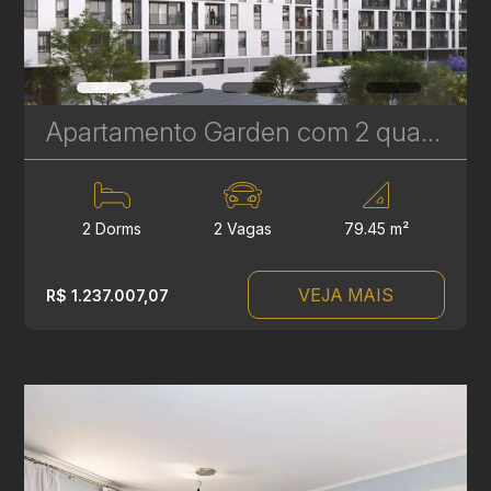
Apartamento Garden com 2 quartos sendo 1 suíte à venda no Le Gris - Santa Felicidade - 79,45 m² privativos | Ref. 1774
2 Dorms
2 Vagas
79.45 m²
VEJA MAIS
R$ 1.237.007,07