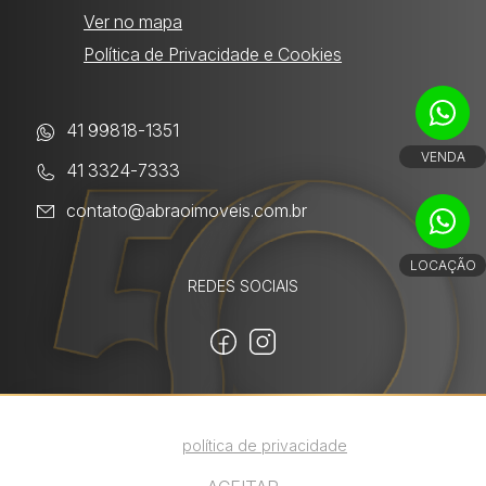
Ver no mapa
Política de Privacidade e Cookies
41 99818-1351
VENDA
41 3324-7333
contato@abraoimoveis.com.br
LOCAÇÃO
REDES SOCIAIS
Utilizamos cookies para melhorar sua
experiência. Ao continuar, você concorda com
Powered by:
nossa
política de privacidade
.