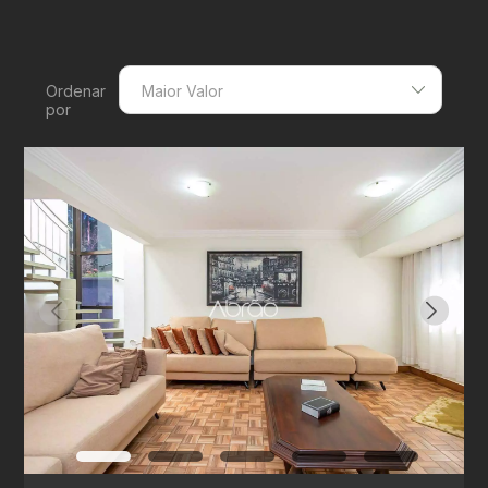
Ordenar
Maior Valor
por
Menor Valor
Maior Valor
Menor Área
Maior Área
Recentes