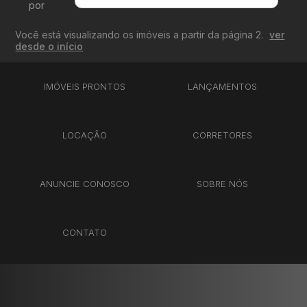
por
Menor Valor
Você está visualizando os imóveis a partir da página 2.
ver
Maior Valor
desde o início
Menor Área
Maior Área
IMÓVEIS PRONTOS
LANÇAMENTOS
Recentes
LOCAÇÃO
CORRETORES
ANUNCIE CONOSCO
SOBRE NÓS
CONTATO