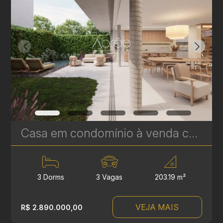
Casa em condomínio à venda com 3 suítes em Campina do Siqueira - 302,69 m² privativos - Casa Áurea | Ref. 1780
3 Dorms
3 Vagas
203.19 m²
VEJA MAIS
R$ 2.890.000,00