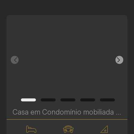
Casa em Condomínio mobiliada à venda em Santa Felicidade – Conforto, Sofisticação e Tecnologia - 306 m² | Ref. 511