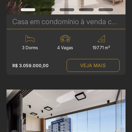
Casa em condomínio à venda com 3 suítes em Campina do Siqueira - 314,84 m² privativos - Casa Áurea | Ref. 1781
3 Dorms
4 Vagas
197.71 m²
VEJA MAIS
R$ 3.059.000,00