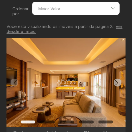
Ordenar
Maior Valor
por
Menor Valor
Você está visualizando os imóveis a partir da página 2.
ver
Maior Valor
desde o início
Menor Área
Maior Área
Recentes