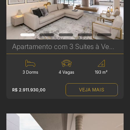
Apartamento com 3 Suítes à Venda no LandHaus Plaenge – 193 m² no Ecoville | Ref. 615
3 Dorms
4 Vagas
193 m²
VEJA MAIS
R$ 2.911.930,00