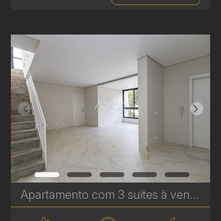
Apartamento com 3 suítes à venda no Edifício Casamia - 139,02 m² | Ref. 1771