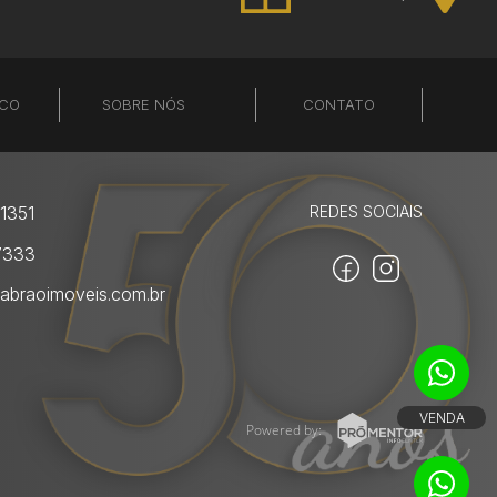
SCO
SOBRE NÓS
CONTATO
1351
REDES SOCIAIS
7333
abraoimoveis.com.br
VENDA
Powered by: