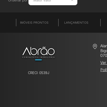
Ordenar por
Maior Valor
Menor Valor
Maior Valor
IMÓVEIS PRONTOS
LANÇAMENTOS
Menor Área
Maior Área
Recentes
Ala
Bigo
07
Ver
Pol
CRECI: 0539J