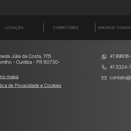
LOCAÇÃO
CORRETORES
ANUNCIE CONO
meda Júlia da Costa, 1115
41 99818-
rrilho
- Curitiba - PR 80730-
41 3324-
0
 no mapa
contato@
ítica de Privacidade e Cookies