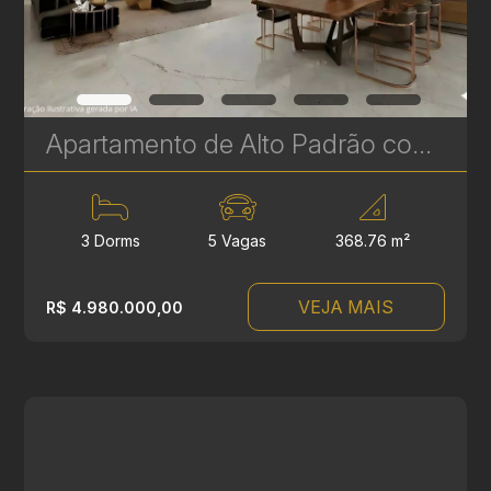
Apartamento de Alto Padrão com 3 Suítes à venda no Ecoville - 368 m² - Vista Definitiva para o Parque Barigui | Ref. 685
3 Dorms
5 Vagas
368.76 m²
VEJA MAIS
R$ 4.980.000,00