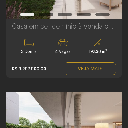
Casa em condomínio à venda com 3 suítes em Campina do Siqueira - 306,84 m² privativos - Casa Áurea | Ref. 1779
3 Dorms
4 Vagas
192.36 m²
VEJA MAIS
R$ 3.297.900,00