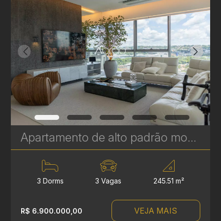
Apartamento de alto padrão mobiliado e decorado com 3 quartos (suítes) e vista para o Parque Barigui – Ecoville, Curitiba - 245 m² | Ref 425
3 Dorms
3 Vagas
245.51 m²
VEJA MAIS
R$ 6.900.000,00