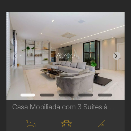
Casa Mobiliada com 3 Suítes à Venda no Pilarzinho – 521,45 m² | Ref 335