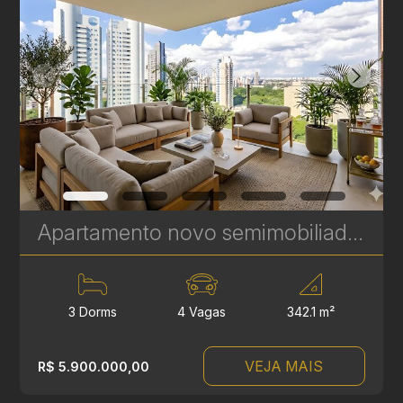
Apartamento novo semimobiliado com 3 suítes no Ecoville - Seventy Upper Mansion - 342 m² | Ref. 452
3 Dorms
4 Vagas
342.1 m²
VEJA MAIS
R$ 5.900.000,00