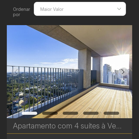
Ordenar
Maior Valor
por
Menor Valor
Maior Valor
Menor Área
Maior Área
Recentes
Apartamento com 4 suítes à Venda no AGE360 - Ecoville - 406 m² - Alto Padrão | Ref. 1816