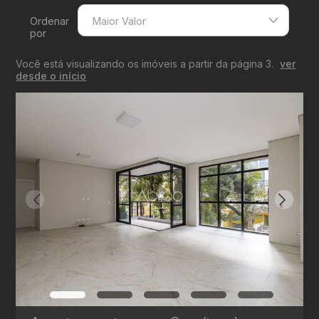
Ordenar
Maior Valor
por
Menor Valor
Você está visualizando os imóveis a partir da página 3.
ver
Maior Valor
desde o início
Menor Área
Maior Área
Recentes