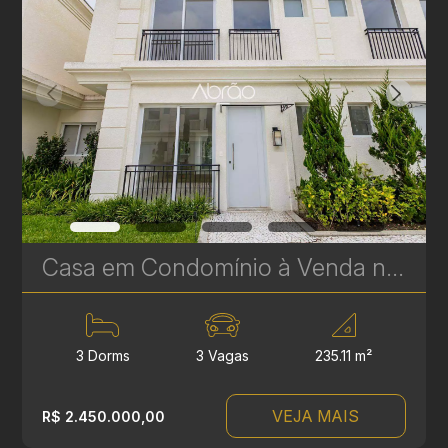
Casa em Condomínio à Venda no Vista Alegre – 3 Suítes | 235 m² | Próximo ao Parque Tingui | Ref. 582
3 Dorms
3 Vagas
235.11 m²
VEJA MAIS
R$ 2.450.000,00