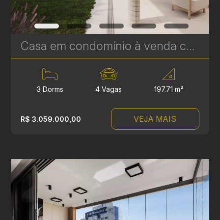
Casa em condomínio à venda com 3 suítes em Campina do Siqueira - 314,84 m² privativos - Casa Áurea | Ref. 1781
3 Dorms
4 Vagas
197.71 m²
VEJA MAIS
R$ 3.059.000,00