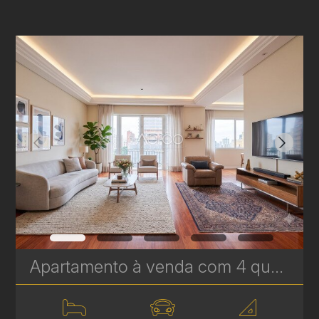
Apartamento à venda com 4 quartos, sendo 2 suítes no Batel - 227 m² - Edifício Lucyr Pasini | Ref. 1792