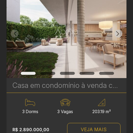
Casa em condomínio à venda com 3 suítes em Campina do Siqueira - 302,69 m² privativos - Casa Áurea | Ref. 1780
3 Dorms
3 Vagas
203.19 m²
VEJA MAIS
R$ 2.890.000,00