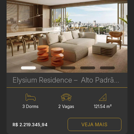
Elysium Residence – Alto Padrão na Av. Silva Jardim | 3 a 4 Suítes, Gardens e Coberturas | Ref 636
3 Dorms
2 Vagas
121.54 m²
VEJA MAIS
R$ 2.219.345,94