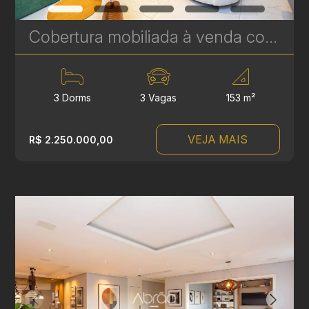
Cobertura mobiliada à venda com 3 suítes no Hugo Lange - 204 m² - Niob Graciosa | Ref. 1785
3 Dorms
3 Vagas
153 m²
VEJA MAIS
R$ 2.250.000,00