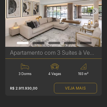
Apartamento com 3 Suítes à Venda no LandHaus Plaenge – 193 m² no Ecoville | Ref. 615
3 Dorms
4 Vagas
193 m²
VEJA MAIS
R$ 2.911.930,00