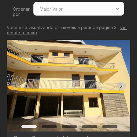
Ordenar
Maior Valor
por
Menor Valor
Você está visualizando os imóveis a partir da página 3.
ver
Maior Valor
desde o início
Menor Área
Maior Área
Recentes