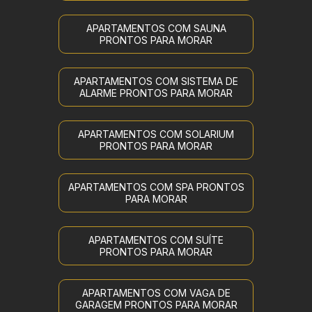
APARTAMENTOS COM SAUNA
PRONTOS PARA MORAR
APARTAMENTOS COM SISTEMA DE
ALARME PRONTOS PARA MORAR
APARTAMENTOS COM SOLARIUM
PRONTOS PARA MORAR
APARTAMENTOS COM SPA PRONTOS
PARA MORAR
APARTAMENTOS COM SUÍTE
PRONTOS PARA MORAR
APARTAMENTOS COM VAGA DE
GARAGEM PRONTOS PARA MORAR