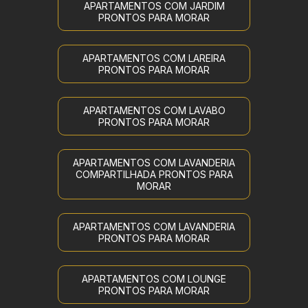
APARTAMENTOS COM JARDIM
PRONTOS PARA MORAR
APARTAMENTOS COM LAREIRA
PRONTOS PARA MORAR
APARTAMENTOS COM LAVABO
PRONTOS PARA MORAR
APARTAMENTOS COM LAVANDERIA
COMPARTILHADA PRONTOS PARA
MORAR
APARTAMENTOS COM LAVANDERIA
PRONTOS PARA MORAR
APARTAMENTOS COM LOUNGE
PRONTOS PARA MORAR