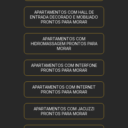
APARTAMENTOS COM HALL DE
ENTRADA DECORADO E MOBILIADO
PRONTOS PARA MORAR
APARTAMENTOS COM
HIDROMASSAGEM PRONTOS PARA
MORAR
APARTAMENTOS COM INTERFONE
PRONTOS PARA MORAR
APARTAMENTOS COM INTERNET
PRONTOS PARA MORAR
APARTAMENTOS COM JACUZZI
PRONTOS PARA MORAR