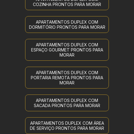
COZINHA PRONTOS PARA MORAR
APARTAMENTOS DUPLEX COM
DORMITÓRIO PRONTOS PARA MORAR
APARTAMENTOS DUPLEX COM
ESPAÇO GOURMET PRONTOS PARA
MORAR
APARTAMENTOS DUPLEX COM
PORTARIA REMOTA PRONTOS PARA
MORAR
APARTAMENTOS DUPLEX COM
SACADA PRONTOS PARA MORAR
APARTAMENTOS DUPLEX COM ÁREA
DE SERVIÇO PRONTOS PARA MORAR