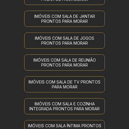
IMÓVEIS COM SALA DE JANTAR
PRONTOS PARA MORAR
IMÓVEIS COM SALA DE JOGOS
PRONTOS PARA MORAR
IMÓVEIS COM SALA DE REUNIÃO
PRONTOS PARA MORAR
IMÓVEIS COM SALA DE TV PRONTOS
PARA MORAR
IMÓVEIS COM SALA E COZINHA
INTEGRADA PRONTOS PARA MORAR
IMÓVEIS COM SALA ÍNTIMA PRONTOS