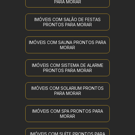
PARA MORAR
IMÓVEIS COM SALÃO DE FESTAS
PRONTOS PARA MORAR
IMÓVEIS COM SAUNA PRONTOS PARA
MORAR
IMÓVEIS COM SISTEMA DE ALARME
PRONTOS PARA MORAR
IMÓVEIS COM SOLARIUM PRONTOS
PARA MORAR
IMÓVEIS COM SPA PRONTOS PARA
MORAR
IMÓVEIS COM SUÍTE PRONTOS PARA