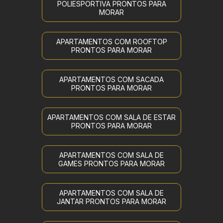
POLIESPORTIVA PRONTOS PARA
MORAR
APARTAMENTOS COM ROOFTOP
PRONTOS PARA MORAR
APARTAMENTOS COM SACADA
PRONTOS PARA MORAR
APARTAMENTOS COM SALA DE ESTAR
PRONTOS PARA MORAR
APARTAMENTOS COM SALA DE
GAMES PRONTOS PARA MORAR
APARTAMENTOS COM SALA DE
JANTAR PRONTOS PARA MORAR