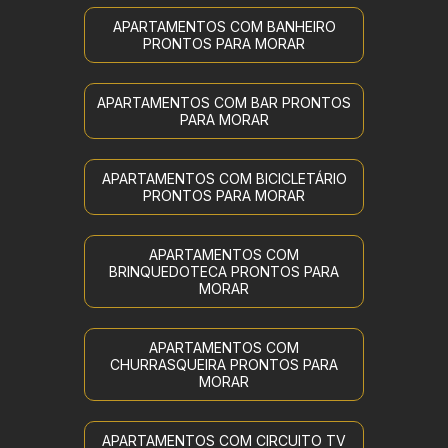
APARTAMENTOS COM BANHEIRO
PRONTOS PARA MORAR
APARTAMENTOS COM BAR PRONTOS
PARA MORAR
APARTAMENTOS COM BICICLETÁRIO
PRONTOS PARA MORAR
APARTAMENTOS COM
BRINQUEDOTECA PRONTOS PARA
MORAR
APARTAMENTOS COM
CHURRASQUEIRA PRONTOS PARA
MORAR
APARTAMENTOS COM CIRCUITO TV