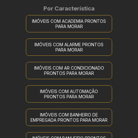
Por Característica
IMÓVEIS COM ACADEMIA PRONTOS
PARA MORAR
IMÓVEIS COM ALARME PRONTOS
PARA MORAR
IMÓVEIS COM AR CONDICIONADO
PRONTOS PARA MORAR
IMÓVEIS COM AUTOMAÇÃO
PRONTOS PARA MORAR
IMÓVEIS COM BANHEIRO DE
EMPREGADA PRONTOS PARA MORAR