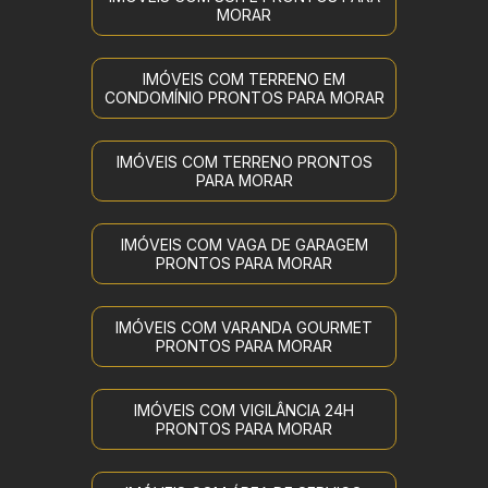
MORAR
IMÓVEIS COM TERRENO EM
CONDOMÍNIO PRONTOS PARA MORAR
IMÓVEIS COM TERRENO PRONTOS
PARA MORAR
IMÓVEIS COM VAGA DE GARAGEM
PRONTOS PARA MORAR
IMÓVEIS COM VARANDA GOURMET
PRONTOS PARA MORAR
IMÓVEIS COM VIGILÂNCIA 24H
PRONTOS PARA MORAR