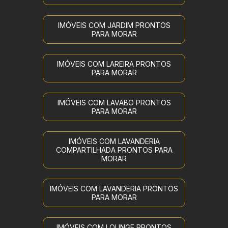
IMÓVEIS COM JARDIM PRONTOS
PARA MORAR
IMÓVEIS COM LAREIRA PRONTOS
PARA MORAR
IMÓVEIS COM LAVABO PRONTOS
PARA MORAR
IMÓVEIS COM LAVANDERIA
COMPARTILHADA PRONTOS PARA
MORAR
IMÓVEIS COM LAVANDERIA PRONTOS
PARA MORAR
IMÓVEIS COM LOUNGE PRONTOS