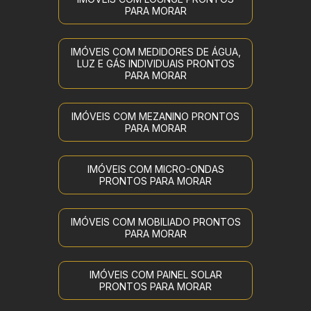
PARA MORAR
IMÓVEIS COM MEDIDORES DE ÁGUA,
LUZ E GÁS INDIVIDUAIS PRONTOS
PARA MORAR
IMÓVEIS COM MEZANINO PRONTOS
PARA MORAR
IMÓVEIS COM MICRO-ONDAS
PRONTOS PARA MORAR
IMÓVEIS COM MOBILIADO PRONTOS
PARA MORAR
IMÓVEIS COM PAINEL SOLAR
PRONTOS PARA MORAR