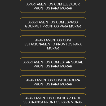
APARTAMENTOS COM ELEVADOR
PRONTOS PARA MORAR
APARTAMENTOS COM ESPAÇO
GOURMET PRONTOS PARA MORAR
APARTAMENTOS COM
ESTACIONAMENTO PRONTOS PARA
MORAR
APARTAMENTOS COM ESTAR SOCIAL
PRONTOS PARA MORAR
APARTAMENTOS COM GELADEIRA
PRONTOS PARA MORAR
APARTAMENTOS COM GUARITA DE
SEGURANÇA PRONTOS PARA MORAR