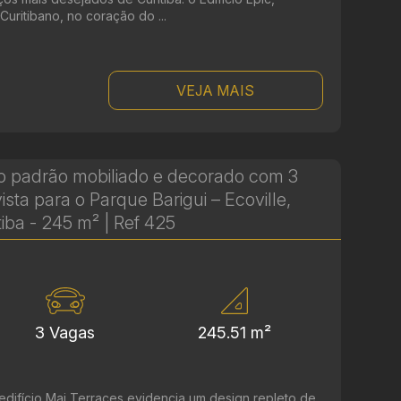
Curitibano, no coração do ...
VEJA MAIS
o padrão mobiliado e decorado com 3
vista para o Parque Barigui – Ecoville,
tiba - 245 m² | Ref 425
3 Vagas
245.51 m²
edifício Mai Terraces evidencia um design repleto de