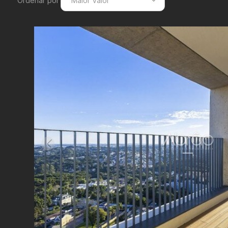
Ordenar por
Maior Valor
Menor Valor
Maior Valor
Menor Área
Maior Área
Recentes