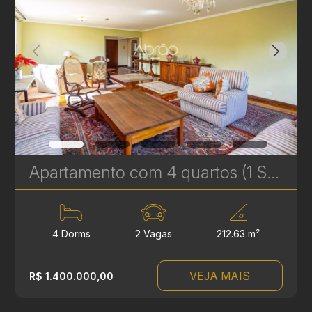
Apartamento com 4 quartos (1 Suíte) à Venda no Batel - 212 m² - Próximo à Praça da Espanha | Ref. 681
4 Dorms
2 Vagas
212.63 m²
VEJA MAIS
R$ 1.400.000,00