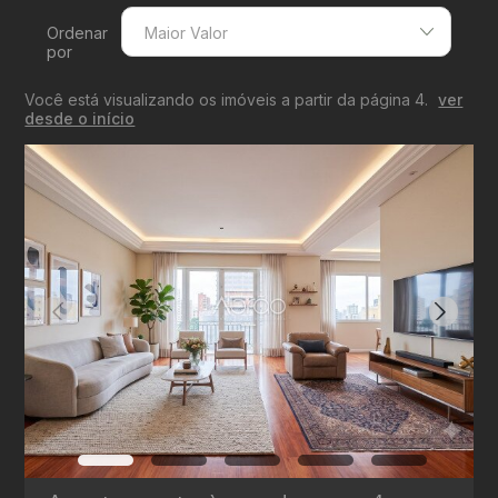
Ordenar
Maior Valor
por
Menor Valor
Você está visualizando os imóveis a partir da página 4.
ver
Maior Valor
desde o início
Menor Área
Maior Área
Recentes