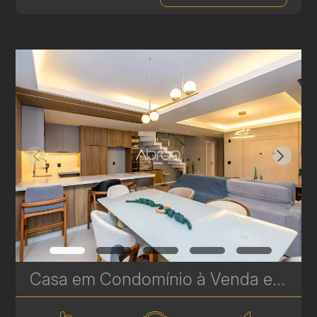
Casa em Condomínio à Venda em Santa Felicidade – 3 Quartos | 172 m² | Próximo ao Parque Barigui | Ref 432