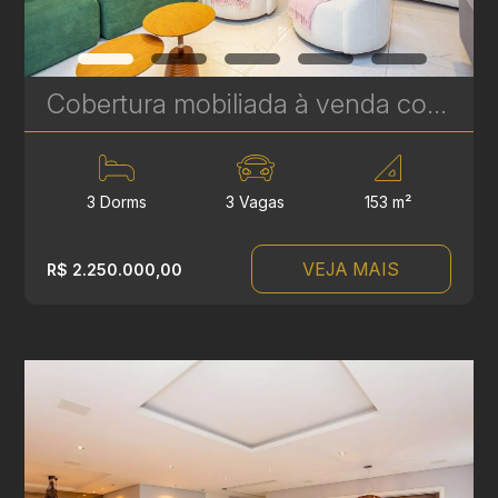
Cobertura mobiliada à venda com 3 suítes no Hugo Lange - 204 m² - Niob Graciosa | Ref. 1785
3 Dorms
3 Vagas
153 m²
VEJA MAIS
R$ 2.250.000,00