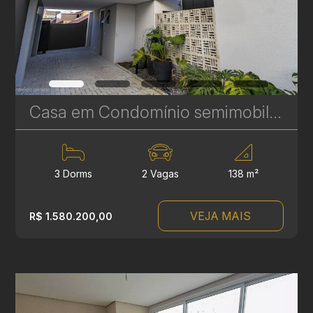
Casa em Condomínio semimobiliada à venda no Guabirotuba - 138 m² - 3 Suítes - Próximo ao Jardim Botânico | Ref. 1827
3 Dorms
2 Vagas
138 m²
VEJA MAIS
R$ 1.580.200,00