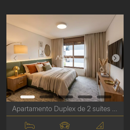
Apartamento Duplex de 2 suítes à Venda no Batel – Mainz Gutemberg - 94 m² | Ref. 626