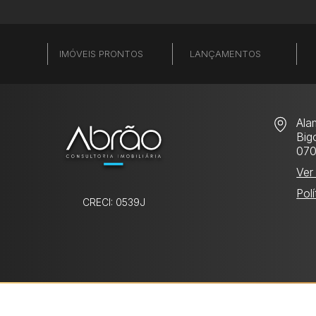
IMÓVEIS PRONTOS
LANÇAMENTOS
Ala
Bigo
07
Ver
Pol
CRECI: 0539J
Utilizamos cookies para melhorar sua e