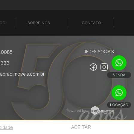
SCO
SOBRE NÓS
CONTATO
-0085
REDES SOCIAIS
7333
abraoimoveis.com.br
VENDA
LOCAÇÃO
Powered by:
ACEITAR
acidade
.