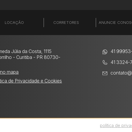
LOCAÇÃO
CORRETORES
ANUNCIE CONO
meda Júlia da Costa, 1115
41 99953
rrilho
- Curitiba - PR 80730-
41 3324-
0
 no mapa
contato@
ítica de Privacidade e Cookies
xperiência. Ao continuar, você concorda com nossa
política de priv
BUSCAS FREQUENTES