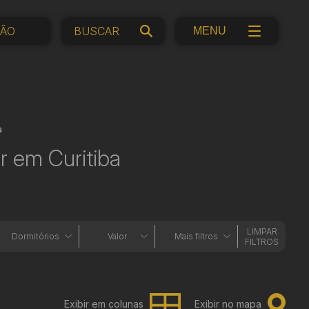
ÇÃO
MENU
a
 em Curitiba
LIMPAR
Dormitórios
Valor
Mais filtros
FILTROS
Exibir em colunas
Exibir no mapa