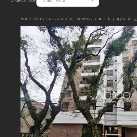
Ordenar por
Maior Valor
Menor Valor
Você está visualizando os imóveis a partir da página 4.
v
Maior Valor
Menor Área
Maior Área
Recentes