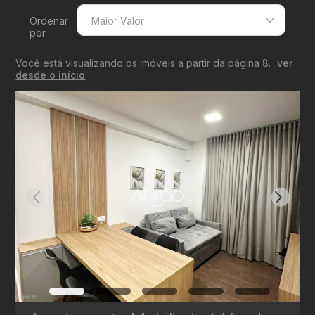
Ordenar
Maior Valor
por
Menor Valor
Você está visualizando os imóveis a partir da página 8.
ver
Maior Valor
desde o início
Menor Área
Maior Área
Recentes