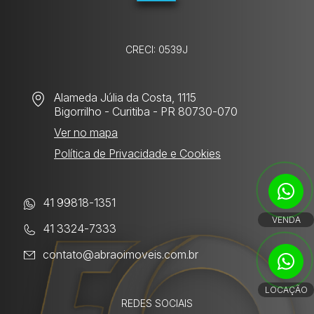
CRECI: 0539J
Alameda Júlia da Costa, 1115
Bigorrilho
- Curitiba - PR 80730-070
Ver no mapa
Política de Privacidade e Cookies
41 99818-1351
VENDA
41 3324-7333
contato@abraoimoveis.com.br
LOCAÇÃO
REDES SOCIAIS