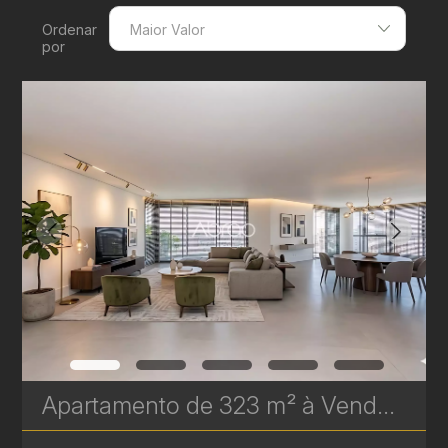
Ordenar
Maior Valor
por
Menor Valor
Maior Valor
Menor Área
Maior Área
Recentes
Apartamento de 323 m² à Venda no Epic Água Verde | Em Frente ao Clube Curitibano | Ref. 1718