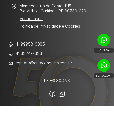
Alameda Júlia da Costa, 1115
Bigorrilho
- Curitiba - PR 80730-070
Ver no mapa
Política de Privacidade e Cookies
41 99953-0085
VENDA
41 3324-7333
contato@abraoimoveis.com.br
LOCAÇÃO
REDES SOCIAIS
Utilizamos cookies para melhorar sua
experiência. Ao continuar, você concorda com
Powered by: