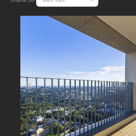
Ordenar por
Maior Valor
Menor Valor
Maior Valor
Menor Área
Maior Área
Recentes