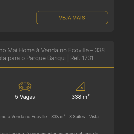
VEJA MAIS
no Mai Home à Venda no Ecoville – 338
sta para o Parque Barigui | Ref. 1731
5 Vagas
338 m²
e à Venda no Ecoville – 338 m² - 3 Suítes - Vista
utora Laguna, é experimentar um novo patamar de