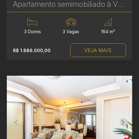
Apartamento semimobiliado à Venda no Bigorrilho – 164 m², 3 Suítes e 3 Vagas de Garagem | Ref. 584
3 Dorms
3 Vagas
164 m²
VEJA MAIS
R$ 1.886.000,00