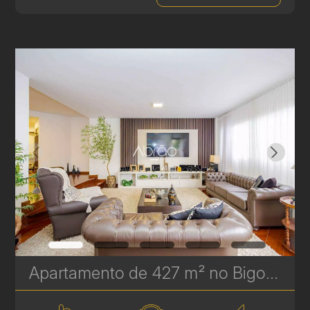
Apartamento de 427 m² no Bigorrilho - 4 Quartos, 2 Suítes e 2 Demi-Suítes | Ref 327