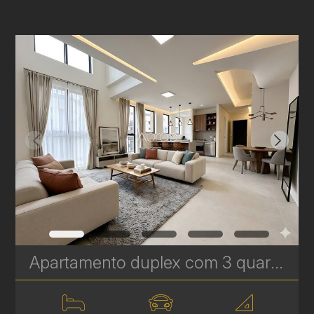
Apartamento duplex com 3 quartos à venda no Bigorrilho – 134m² – Brooklyn | Ref 622