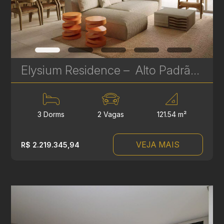
Elysium Residence – Alto Padrão na Av. Silva Jardim | 3 a 4 Suítes, Gardens e Coberturas | Ref 636
3 Dorms
2 Vagas
121.54 m²
VEJA MAIS
R$ 2.219.345,94