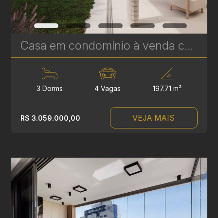
Casa em condomínio à venda com 3 suítes em Campina do Siqueira - 314,84 m² privativos - Casa Áurea | Ref. 1781
3 Dorms
4 Vagas
197.71 m²
VEJA MAIS
R$ 3.059.000,00