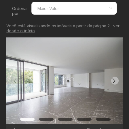
Ordenar
Maior Valor
por
Menor Valor
Você está visualizando os imóveis a partir da página 2.
ver
Maior Valor
desde o início
Menor Área
Maior Área
Recentes