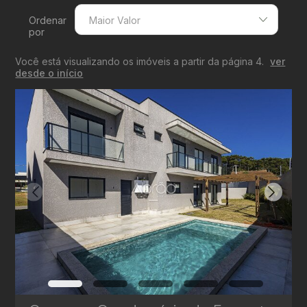
Ordenar
Maior Valor
por
Menor Valor
Você está visualizando os imóveis a partir da página 4.
ver
Maior Valor
desde o início
Menor Área
Maior Área
Recentes