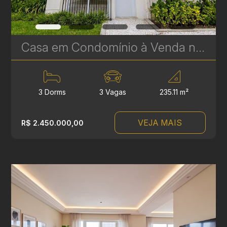
Casa em Condomínio à Venda no Vista Alegre – 3 Suítes | 235 m² | Próximo ao Parque Tingui | Ref. 582
3 Dorms
3 Vagas
235.11 m²
VEJA MAIS
R$ 2.450.000,00