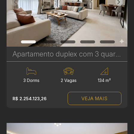
Apartamento duplex com 3 quartos à venda no Bigorrilho – 134m² – Brooklyn | Ref 622
3 Dorms
2 Vagas
134 m²
VEJA MAIS
R$ 2.254.123,26