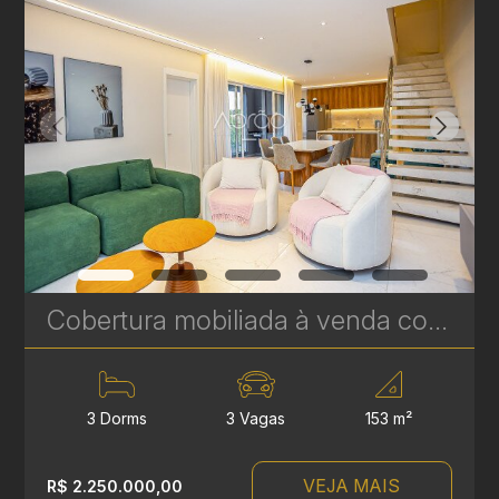
Cobertura mobiliada à venda com 3 suítes no Hugo Lange - 204 m² - Niob Graciosa | Ref. 1785
3 Dorms
3 Vagas
153 m²
VEJA MAIS
R$ 2.250.000,00