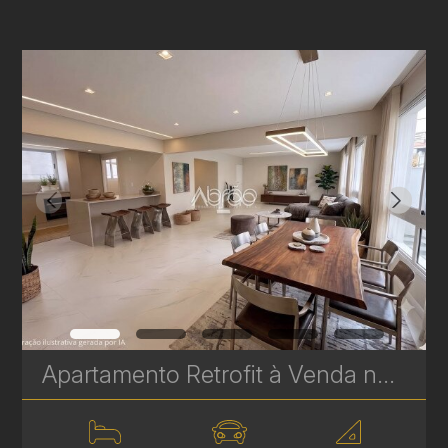
Apartamento Retrofit à Venda no Batel – Edifício Cristina | 3 Quartos, 2 Suítes, 159 m² | Ref 1748