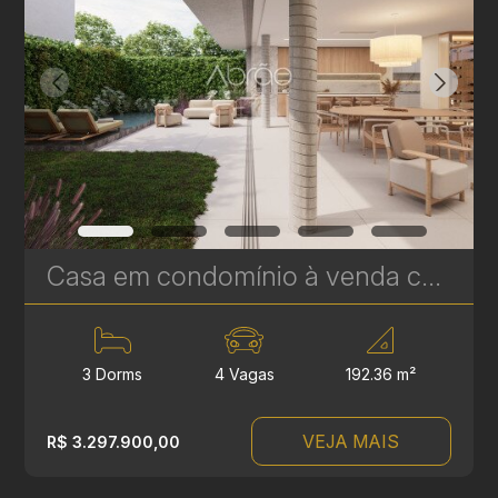
Casa em condomínio à venda com 3 suítes em Campina do Siqueira - 306,84 m² privativos - Casa Áurea | Ref. 1779
3 Dorms
4 Vagas
192.36 m²
VEJA MAIS
R$ 3.297.900,00