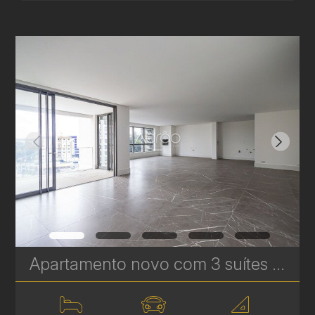
Apartamento novo com 3 suítes à venda no Ecoville em Curitiba - Signature - Plaenge | Ref. 1755