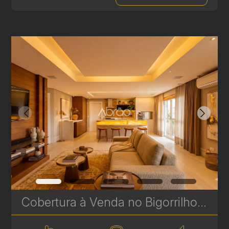
Cobertura à Venda no Bigorrilho – 302 m², 3 Suítes, Piscina Privativa e 4 Vagas | Ref 1740