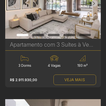
Apartamento com 3 Suítes à Venda no LandHaus Plaenge – 193 m² no Ecoville | Ref. 615
3 Dorms
4 Vagas
193 m²
VEJA MAIS
R$ 2.911.930,00