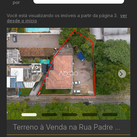
por
Menor Valor
Você está visualizando os imóveis a partir da página 3.
ver
Maior Valor
desde o início
Menor Área
Maior Área
Recentes
Terreno à Venda na Rua Padre Anchieta – Mercês, Curitiba | 661 m² com Potencial Comercial e Residencial| Ref 531