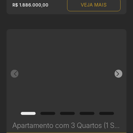
VEJA MAIS
R$ 1.886.000,00
Apartamento com 3 Quartos (1 Suíte) à Venda no Batel - 217 m² - Amplo e Bem Localizado | Ref. 680