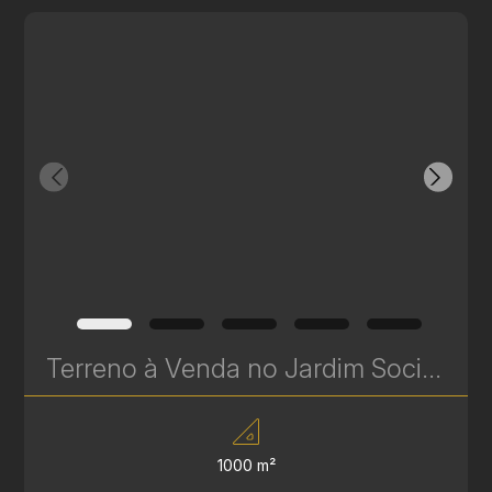
Terreno à Venda no Jardim Social – 1.000 m² na Av. Edgard Stellfeld | Excelente Potencial Construtivo | Ref. 649
1000 m²