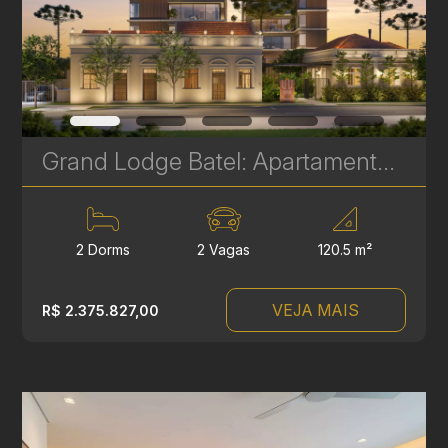
Grand Lodge Batel: Apartamentos de Alto Padrão no Batel | 2 e 3 Suítes de 121 a 309 m²| Ref. 1733
2 Dorms
2 Vagas
120.5 m²
VEJA MAIS
R$ 2.375.827,00