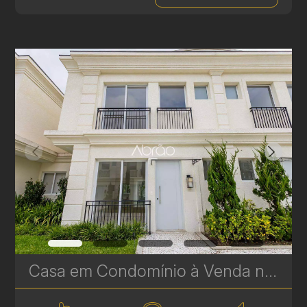
Casa em Condomínio à Venda no Vista Alegre – 3 Suítes | 235 m² | Próximo ao Parque Tingui | Ref. 582