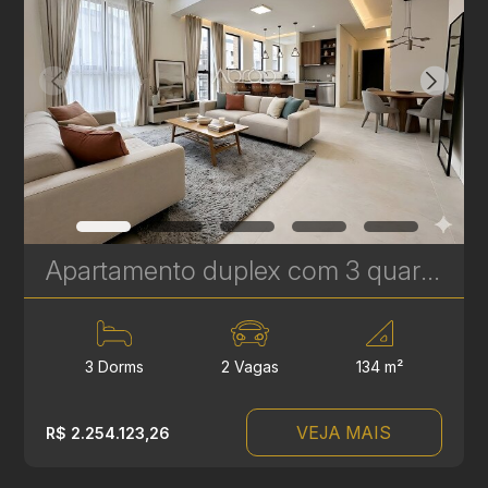
Apartamento duplex com 3 quartos à venda no Bigorrilho – 134m² – Brooklyn | Ref 622
3 Dorms
2 Vagas
134 m²
VEJA MAIS
R$ 2.254.123,26