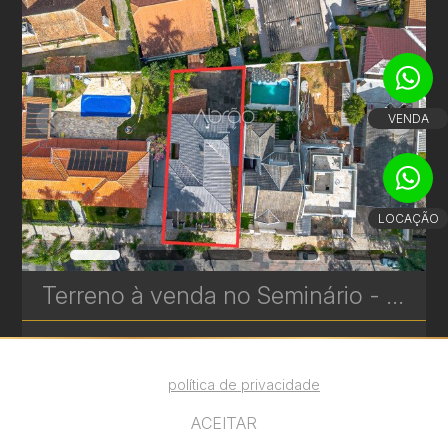
VENDA
LOCAÇÃO
Terreno à venda no Seminário - Curitiba. Ótima oportunidade para investidores - 490 m² | Ref. 1789
Utilizamos cookies para melhorar sua
experiência. Ao continuar, você concorda com
493.51 m²
nossa
política de privacidade
.
ACEITAR
VEJA MAIS
R$ 1.800.000,00