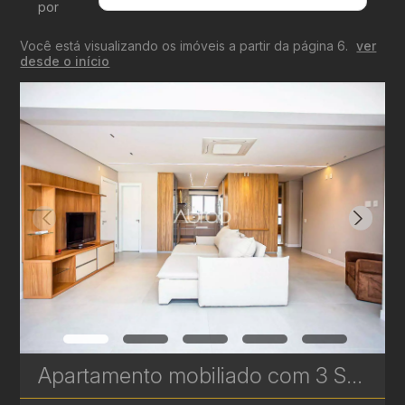
por
Menor Valor
Você está visualizando os imóveis a partir da página 6.
ver
Maior Valor
desde o início
Menor Área
Maior Área
Recentes
Apartamento mobiliado com 3 Suítes para venda no Artsy - 2 vagas de garagem - Batel | Ref. 1795