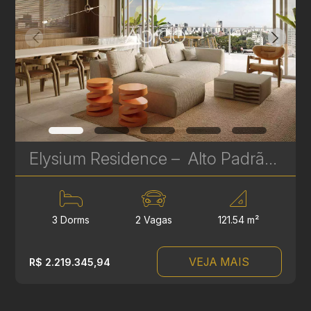
Elysium Residence – Alto Padrão na Av. Silva Jardim | 3 a 4 Suítes, Gardens e Coberturas | Ref 636
3 Dorms
2 Vagas
121.54 m²
VEJA MAIS
R$ 2.219.345,94