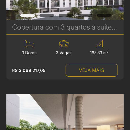
Cobertura com 3 quartos à suítes no Le Gris - Santa Felicidade - 163,33m² privativos | Ref. 1775
3 Dorms
3 Vagas
163.33 m²
VEJA MAIS
R$ 3.069.217,05