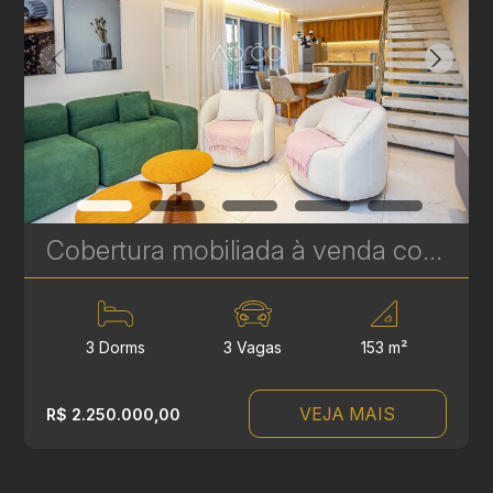
Cobertura mobiliada à venda com 3 suítes no Hugo Lange - 204 m² - Niob Graciosa | Ref. 1785
3 Dorms
3 Vagas
153 m²
VEJA MAIS
R$ 2.250.000,00