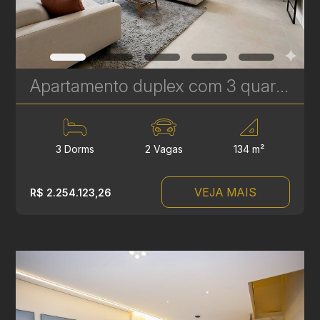
Apartamento duplex com 3 quartos à venda no Bigorrilho – 134m² – Brooklyn | Ref 622
3 Dorms
2 Vagas
134 m²
VEJA MAIS
R$ 2.254.123,26