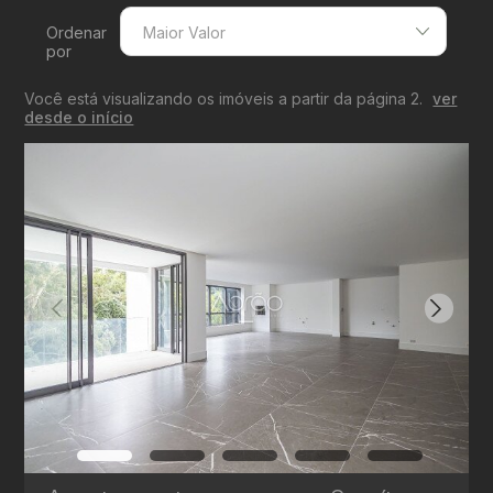
Ordenar
Maior Valor
por
Menor Valor
Você está visualizando os imóveis a partir da página 2.
ver
Maior Valor
desde o início
Menor Área
Maior Área
Recentes