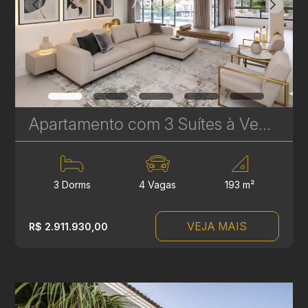
Apartamento com 3 Suítes à Venda no LandHaus Plaenge – 193 m² no Ecoville | Ref. 615
3 Dorms
4 Vagas
193 m²
VEJA MAIS
R$ 2.911.930,00