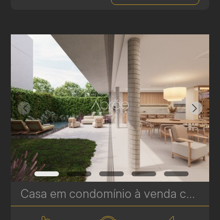
Casa em condomínio à venda com 3 suítes em Campina do Siqueira - 302,69 m² privativos - Casa Áurea | Ref. 1780