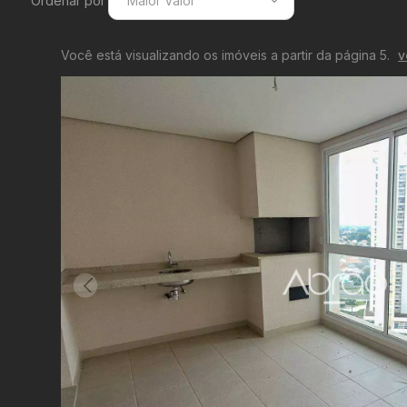
Ordenar por
Maior Valor
Menor Valor
Você está visualizando os imóveis a partir da página 5.
v
Maior Valor
Menor Área
Maior Área
Recentes