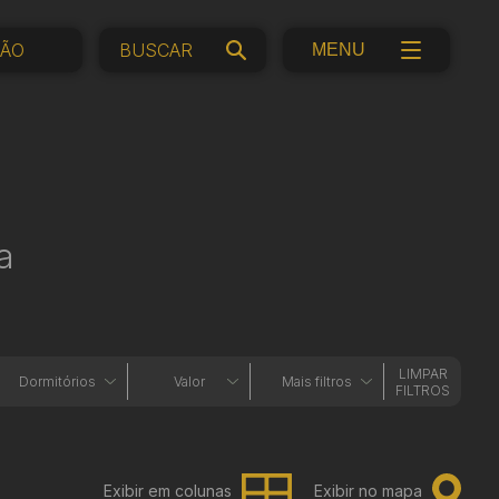
ÇÃO
MENU
a
LIMPAR
Dormitórios
Valor
Mais filtros
FILTROS
Exibir em colunas
Exibir no mapa