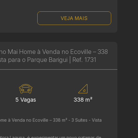
VEJA MAIS
no Mai Home à Venda no Ecoville – 338
sta para o Parque Barigui | Ref. 1731
5 Vagas
338 m²
e à Venda no Ecoville – 338 m² - 3 Suítes - Vista
utora Laguna, é experimentar um novo patamar de