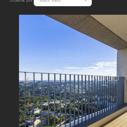
Ordenar por
Maior Valor
Menor Valor
Maior Valor
Menor Área
Maior Área
Recentes