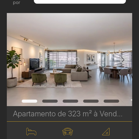
por
Menor Valor
Maior Valor
Menor Área
Maior Área
Recentes
Apartamento de 323 m² à Venda no Epic Água Verde | Em Frente ao Clube Curitibano | Ref. 1719