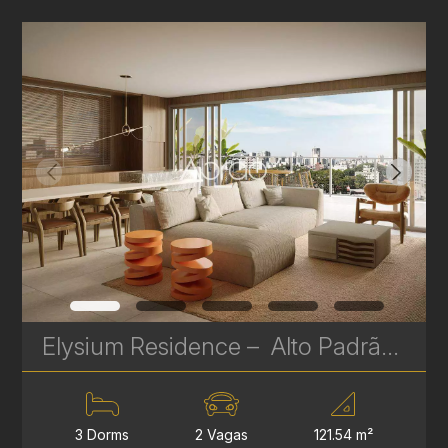
Elysium Residence – Alto Padrão na Av. Silva Jardim | 3 a 4 Suítes, Gardens e Coberturas | Ref 636
3 Dorms
2 Vagas
121.54 m²