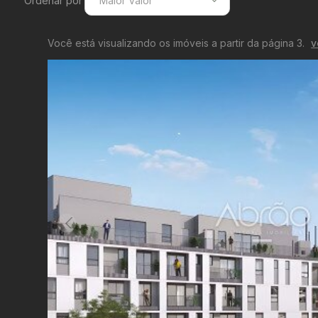
Ordenar por
Maior Valor
Menor Valor
Você está visualizando os imóveis a partir da página 3.
v
Maior Valor
Menor Área
Maior Área
Recentes