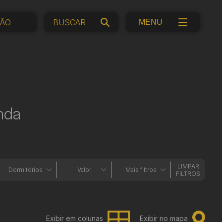
ÇÃO
MENU
nda
LIMPAR
Dormitórios
Valor
Mais filtros
FILTROS
Exibir em colunas
Exibir no mapa