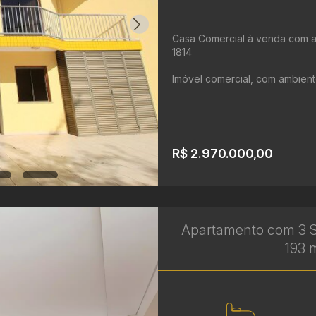
Casa Comercial à venda com am
1814
Imóvel comercial, com ambient
5 dormitórios (que podem ser 
Sendo 3 suítes
5 banheiros
Capacidade para até 15 veículos
R$ 2.970.000,00
Apartamento com 3 S
193 m