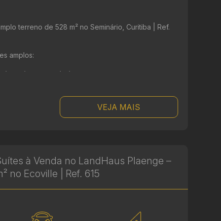
plo terreno de 528 m² no Seminário, Curitiba | Ref.
es amplos:
adaptados para salas)
 ...
VEJA MAIS
uítes à Venda no LandHaus Plaenge –
² no Ecoville | Ref. 615