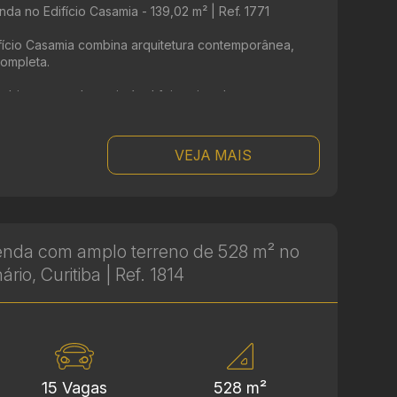
da no Edifício Casamia - 139,02 m² | Ref. 1771
ifício Casamia combina arquitetura contemporânea,
completa.
mbientes amplos, o imóvel foi projetado ...
VEJA MAIS
enda com amplo terreno de 528 m² no
rio, Curitiba | Ref. 1814
15 Vagas
528 m²