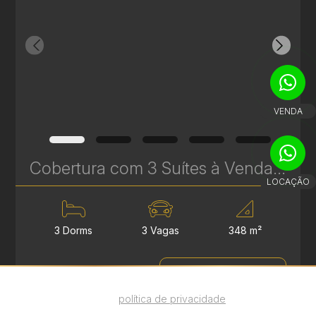
VENDA
Cobertura com 3 Suítes à Venda no Infinity & Privilege - 348 m² - Ecoville | Ref. 1750
LOCAÇÃO
3 Dorms
3 Vagas
348 m²
VEJA MAIS
R$ 4.200.000,00
Utilizamos cookies para melhorar sua
experiência. Ao continuar, você concorda com
nossa
política de privacidade
.