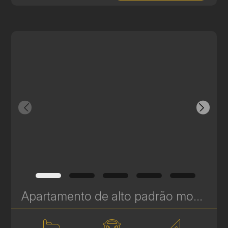
Apartamento de alto padrão mobiliado e decorado com 3 quartos (suítes) e vista para o Parque Barigui – Ecoville, Curitiba - 245 m² | Ref 425