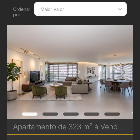
Ordenar
Maior Valor
por
Menor Valor
Maior Valor
Menor Área
Maior Área
Recentes
Apartamento de 323 m² à Venda no Epic Água Verde | Em Frente ao Clube Curitibano | Ref. 1718