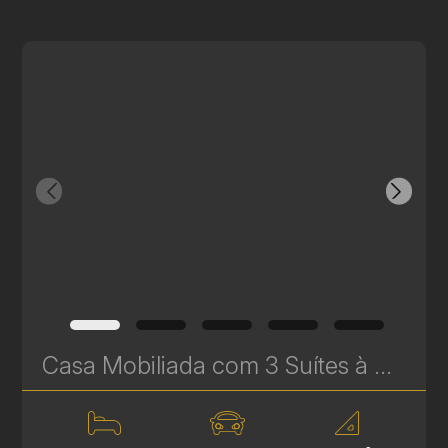
Casa Mobiliada com 3 Suítes à Venda no Pilarzinho – 521,45 m² | Ref 335