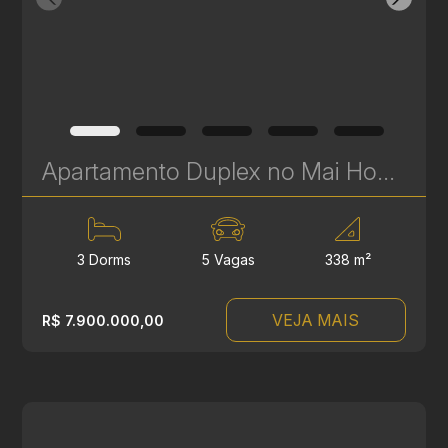
Apartamento Duplex no Mai Home à Venda no Ecoville – 338 m² - 3 Suítes - Vista para o Parque Barigui | Ref. 1731
3 Dorms
5 Vagas
338 m²
VEJA MAIS
R$ 7.900.000,00