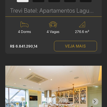
Trevi Batel: Apartamentos Laguna de Alto Padrão à venda no Batel - 4 Suítes - 276 m² | Ref. 1710
4 Dorms
4 Vagas
276.6 m²
VEJA MAIS
R$ 6.841.290,14