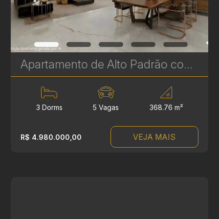
Apartamento de Alto Padrão com 3 Suítes à venda no Ecoville - 368 m² - Vista Definitiva para o Parque Barigui | Ref. 685
3 Dorms
5 Vagas
368.76 m²
VEJA MAIS
R$ 4.980.000,00