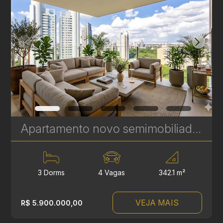
Apartamento novo semimobiliado com 3 suítes no Ecoville - Seventy Upper Mansion - 342 m² | Ref. 452
3 Dorms
4 Vagas
342.1 m²
VEJA MAIS
R$ 5.900.000,00