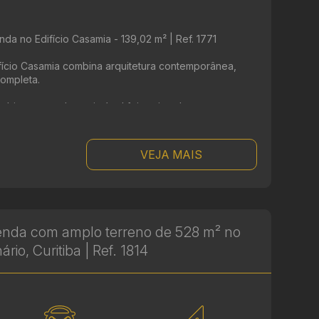
da no Edifício Casamia - 139,02 m² | Ref. 1771
ifício Casamia combina arquitetura contemporânea,
completa.
mbientes amplos, o imóvel foi projetado ...
VEJA MAIS
enda com amplo terreno de 528 m² no
rio, Curitiba | Ref. 1814