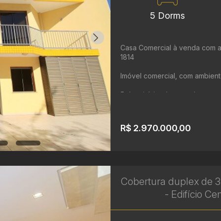
5 Dorms
Casa Comercial à venda com am
1814
Imóvel comercial, com ambient
5 dormitórios (que podem ser 
Sendo 3 suítes
5 banheiros
Capacidade para até 15 veículos
R$ 2.970.000,00
Cobertura duplex de 3
- Edifício Ce