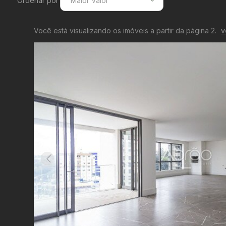
Ordenar por
Maior Valor
Menor Valor
Você está visualizando os imóveis a partir da página 2.
v
Maior Valor
Menor Área
Maior Área
Recentes