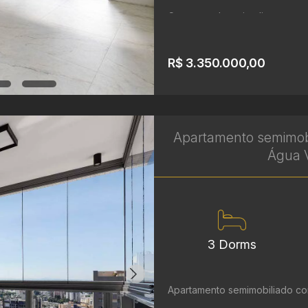
Com uma planta inteligente e am
R$ 3.350.000,00
Apartamento semimobi
Água V
3 Dorms
Apartamento semimobiliado co