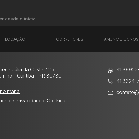
er desde o início
LOCAÇÃO
CORRETORES
ANUNCIE CONO
meda Júlia da Costa, 1115
41 99953
rrilho
- Curitiba - PR 80730-
41 3324-
0
 no mapa
contato@
ítica de Privacidade e Cookies