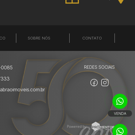
SCO
SOBRE NÓS
CONTATO
-0085
REDES SOCIAIS
7333
abraoimoveis.com.br
VENDA
Powered by: