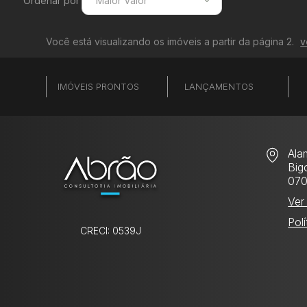
Ordenar por
Maior Valor
Menor Valor
Você está visualizando os imóveis a partir da página 2.
v
Maior Valor
Menor Área
IMÓVEIS PRONTOS
LANÇAMENTOS
Maior Área
Recentes
Ala
Bigo
07
Ver
Pol
CRECI: 0539J