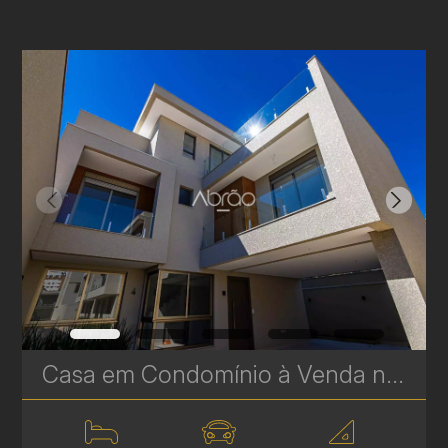
Casa em Condomínio à Venda no Boa Vista – 3 Suítes, Terraço Gourmet e Spa | Residencial Villa Milano | Ref. 1742