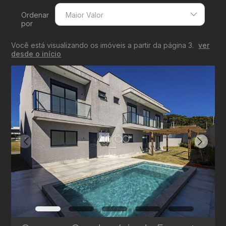
Ordenar
Maior Valor
por
Menor Valor
Você está visualizando os imóveis a partir da página 3.
ver
Maior Valor
desde o início
Menor Área
Maior Área
Recentes