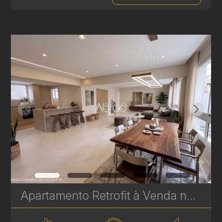
Apartamento Retrofit à Venda no Batel – Edifício Cristina | 3 Quartos, 2 Suítes, 159 m² | Ref 1748