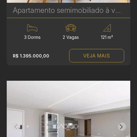
Apartamento semimobiliado à venda com 3 quartos sendo 1 suíte no Cristo Rei, Curitiba - 121 m² - Edifício Fontana Di Trevi | Ref. 1808
3 Dorms
2 Vagas
121 m²
VEJA MAIS
R$ 1.395.000,00