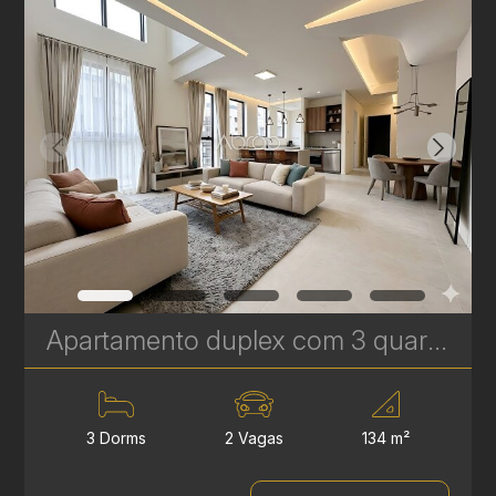
Apartamento duplex com 3 quartos à venda no Bigorrilho – 134m² – Brooklyn | Ref 622
3 Dorms
2 Vagas
134 m²